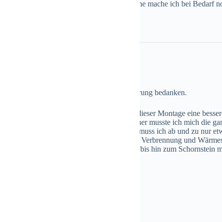
eses könnt ihr auch gerne veröffentlichen, gerne mache ich bei Bedarf n
er Herr Görlach,
 nochmals bei Ihnen für die schnelle Belieferung bedanken.
ndkat funktioniert sehr gut. Ich konnte mit dieser Montage eine bess
nig Holz wesentlich wärmer als vorher. Vorher musste ich mich die ga
n kümmern. Seit der Montage des Windkat muss ich ab und zu nur etwas 
d ich bin sehr zufrieden. M.E. konnte ich die Verbrennung und Wärm
 noch einmal Bilder von meiner Ofenanlage bis hin zum Schornstein ma
ektivität de Eurokats noch steigern könnte.
Grüsse aus Norwegen.