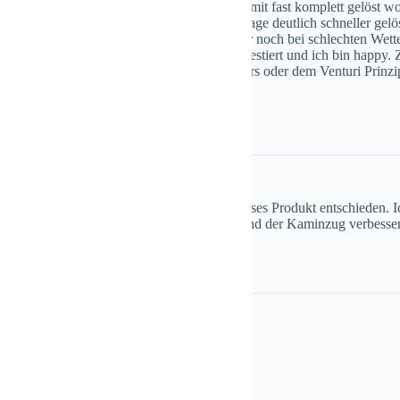
annte Probleme sind stark verbessert und somit fast komplett gelöst wo
ung am Morgen oder bei drückender Wetterlage deutlich schneller gelös
ßluftfön für Auftrieb sorgen. Das ist nun nur noch bei schlechten Wetter
rledigt als vorher. Somit war das Geld gut investiert und ich bin happy
 mir durch die Bauform ähnlich eines Injektors oder dem Venturi Prinzip
schon was tolles
ositiver Bewertungen habe ich mich für dieses Produkt entschieden. I
Lieferzeit. Ließ sich problemlos montieren und der Kaminzug verbesse
er
er Herr Görlach,
ersprochen Bilder etwas verspätet.