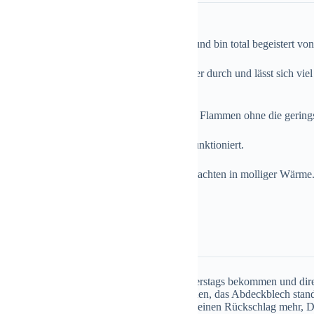
te Damen und Herren,
 Mittwoch meinen neuen Windkat montiert und bin total begeistert von
almt beim Anzünden nicht mehr, zieht sauber durch und lässt sich viel
ugel, die sich aber nur zwei Jahre drehte.
ag und Sonntag den ganzen Tag die ruhigen Flammen ohne die gerings
cht gedacht, dass dieser Aufsatz so tadellos funktioniert.
ich richtig auf eine schöne arbeitsfreie Weihnachten in molliger Wärme
lichen Grüßen
ammen,
al begeistert, habe den Kat letzte Woche donnerstags bekommen und dire
uper gepasst und ich musste nicht mal schneiden, das Abdeckblech stand
t besser und was ganz wichtig war, ich habe keinen Rückschlag mehr, 