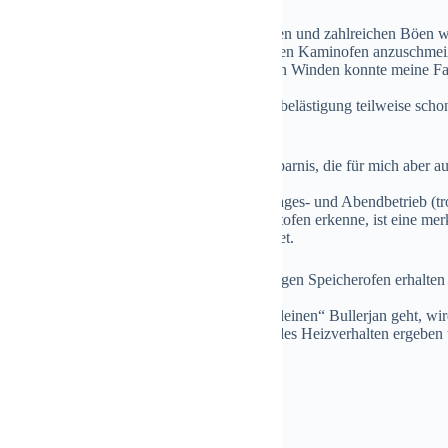
n Norddeutschland mit stetig kräftigen Winden und zahlreichen Böen w
ngen und Windgeschwindigkeiten möglich den Kaminofen anzuschmei
ahreswechsel mit zum Teil starken und böigen Winden konnte meine 
tlichen Kaminofens wirklich genießen.
, ich hatte aufgrund der vorherigen Geruchsbelästigung teilweise sch
rsparnis:
r skeptisch bei den Angaben von 5-20% Ersparnis, die für mich aber a
en bislang „nur“ im Nebenbetrieb lief.
r schon nach einer Woche durchgängigen Tages- und Abendbetrieb (tro
lossene Abluft) an meinen Bullerjan Raumluftofen erkenne, ist eine me
 länger erhalten. Damit habe ich nicht gerechnet.
in wenigen Wochen einen raumluftunabhängigen Speicherofen erhalten 
so funktioniert wie es schon jetzt mit dem „kleinen“ Bullerjan geht, w
n wohlmöglich ein komplett anderes sparendes Heizverhalten ergeben u
zlichen Dank.