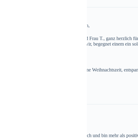
e Frau Hinterlang, sehr geehrter Herr Görlach,
mich, auch imNamen meiner Eltern Herrn und Frau T., ganz herzlich für
it bedanken. In der heuteigen Zeit, finden wir, begegnet einem ein solc
ser HERZLICHES DANKESCHÖN!
n Ihnen und Ihren Familien noch eine schöne Weihnachtszeit, entspann
Grüße schickt ihnen
H. & R. T.
aus Norddeutschland,
it ca. einer Woche einen Windcat auf dem Dach und bin mehr als positiv