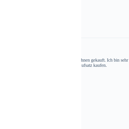
t Service,
r ca.15 Jahren einen Schornsteinaufsatz bei Ihnen gekauft. Ich bin seh
tarke Stürme. Nun möchte ich einen neuen Aufsatz kaufen.