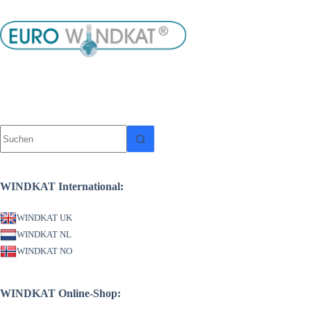
Zum
Inhalt
springen
Keine
Referenze
Ergebnisse
Hier eine 
WINDKAT International:
Bitte haben
veröffentli
Wenn Sie e
WINDKAT UK
veranlassen
WINDKAT NL
WINDKAT NO
Der Zugverb
WINDKAT Online-Shop:
Außenkamin