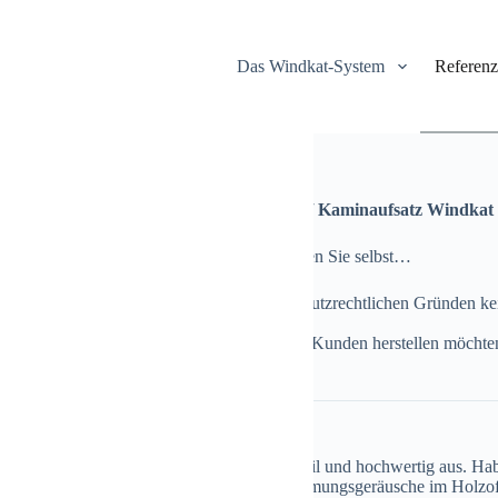
Das Windkat-System
Referen
n zufriedener Kunden zum Schornstein – / Kaminaufsatz Windkat
Auswahl an Meinungen unserer Kunden. Lesen Sie selbst…
 Sie Verständnis dafür, dass wir aus datenschutzrechtlichen Gründen ke
chen dürfen.
inen persönlichen Kontakt zu einem unserer Kunden herstellen möchte
.
esserer kam gut verpackt an, sieht sehr stabil und hochwertig aus. H
rohr installiert, da ich bei Wind immer Strömungsgeräusche im Holz