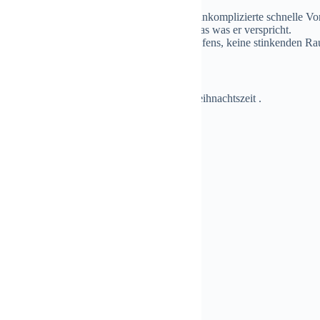
 für Ihre Hilfe, für Ihr Fachwissen und die unkomplizierte schnelle V
 funktioniert einwandfrei, er macht genau das was er verspricht.
Windkat ein super schnelles Anzünden des Ofens, keine stinkenden 
t sich auch verringert.
re Firma nur empfehlen.
nen noch eine geruhsame und erholsame Weihnachtszeit .
lichen Grüßen