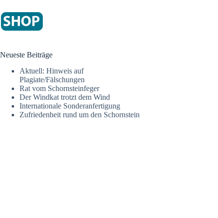
konnte. Gen
Erstbefeuer
mit dem Hei
schneller e
bin und ich
Physik ist 
Neueste Beiträge
Markus K.
Aktuell: Hinweis auf
Plagiate/Fälschungen
Rat vom Schornsteinfeger
Der Windkat trotzt dem Wind
Internationale Sonderanfertigung
Auf Grund p
Zufriedenheit rund um den Schornstein
zugesagter 
Probleme.
S.Riegsing
Sehr geehrt
Anbei die v