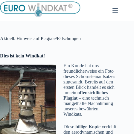
Zum
Inhalt
springen
Aktuell: Hinweis auf Plagiate/Fälschungen
Dies ist kein Windkat!
Ein Kunde hat uns
freundlicherweise ein Foto
dieses Schornsteinaufsatzes
zugesandt. Bereits auf den
ersten Blick handelt es sich
um ein
offensichtliches
Plagiat
– eine technisch
mangelhafte Nachahmung
unseres bewährten
Windkats.
Diese
billige Kopie
verfehlt
den aerodynamischen und